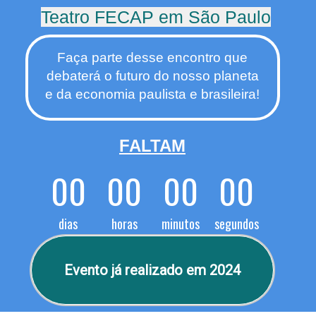
Teatro FECAP em São Paulo
Faça parte desse encontro que
debaterá o futuro do nosso planeta
e da economia paulista e brasileira!
FALTAM
00
00
00
00
dias
horas
minutos
segundos
Evento já realizado em 2024