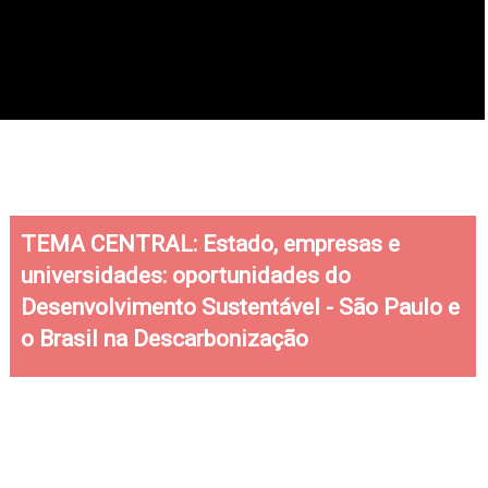
Veja como foi a última edição do Congresso e increva-se
SOBRE O CONGRESSO
TEMA CENTRAL: Estado, empresas e
universidades: oportunidades do
Desenvolvimento Sustentável - São Paulo e
o Brasil na Descarbonização
A descarbonização e as oportunidades do
desenvolvimento sustentável estarão em pauta no
maior congresso de economia do estado de São