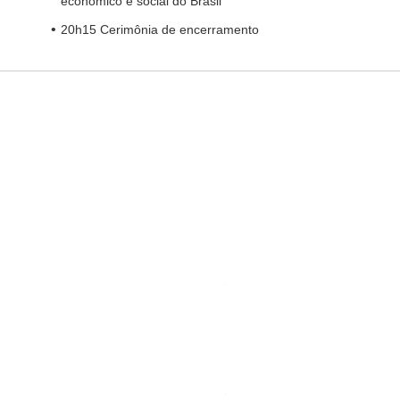
econômico e social do Brasil
20h15 Cerimônia de encerramento
TEMA CENTRAL
- "
Estado, empresas e
universidades: oportunidades do
Desenvolvimento Sustentável - São Paulo e o
Brasil na Descarbonização
Tributação