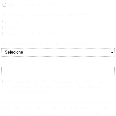
Não participarei do dia 29/8
Você participará de qual período no dia 28/08?*
Manhã
Tarde
Não participarei do dia 28/8
Você deseja receber certificado de participação?*
9 + 11 = ?
Eu concordo em receber comunicações e atualizações
sobre o Congresso Paulista de Economia e sobre as
ações do Corecon-SP.
A nossa entidade compromete-se a proteger e respeitar a sua
privacidade. Seus dados serão usados apenas para fins de
comunicação com o Corecon-SP. Acesse a nossa
Política de