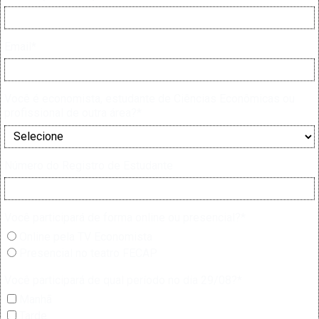
Email*
Você é economista, estudante de Ciências Econômicas ou
profissional de outra área?*
Número do Registro de Estudante
Você participará de forma online ou presencial?*
Online pela TV Economista
Presencial no teatro FECAP
Você participará de qual período no dia 29/08?*
Manhã
Tarde