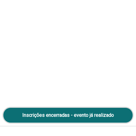
Roberto Mateus Ordine
Walker Antonio Ferraz
Walker Antonio Ferraz
Inscrições encerradas - evento já realizado